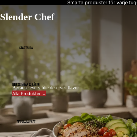
Smarta produkter för varje tug
Slender Chef
STARTSIDA
DRESSINGAR & SÅSER
Because every bite deserves flavor.
Alla Produkter →
MATOLJESPRAY