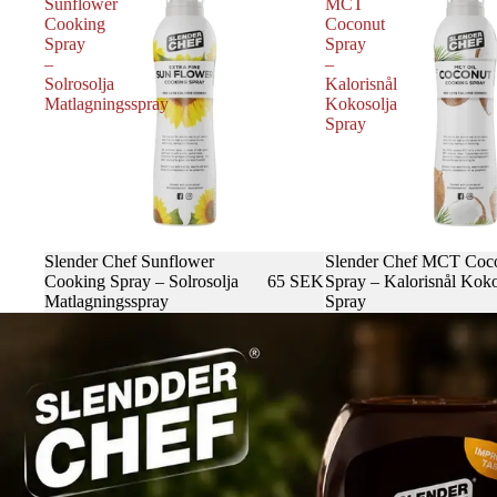
Sunflower
MCT
Cooking
Coconut
Spray
Spray
–
–
Solrosolja
Kalorisnål
Matlagningsspray
Kokosolja
Spray
Slender Chef Sunflower
Slender Chef MCT Coc
Cooking Spray – Solrosolja
65 SEK
Spray – Kalorisnål Koko
Matlagningsspray
Spray