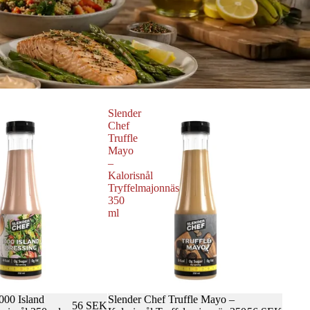
Slender
Chef
Truffle
Mayo
–
Kalorisnål
Tryffelmajonnäs
350
ml
000 Island
Slender Chef Truffle Mayo –
56 SEK