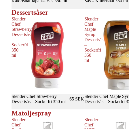
Kalorisnål Japansk Sås 350 ml
Sås – Kalorisnål 350 ml
Dessertsåser
Slender
Slender
Chef
Chef
Strawberry
Maple
Dessertsås
Syrup
–
Dessertsås
Sockerfri
–
350
Sockerfri
ml
350
ml
Slender Chef Strawberry
Slender Chef Maple Syr
65 SEK
Dessertsås – Sockerfri 350 ml
Dessertsås – Sockerfri 
Matoljespray
Slender
Slender
Chef
Chef