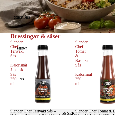
DESSERTSÅSER
Dressingar & såser
Slender
Slender
Chef
Chef
KONTAKT
Teriyaki
Tomat
Sås
&
–
Basilika
Kalorisnål
Sås
Japansk
–
Sås
Kalorisnål
350
350
MER
ml
ml
Slender Chef Teriyaki Sås –
Slender Chef Tomat & B
56 SEK