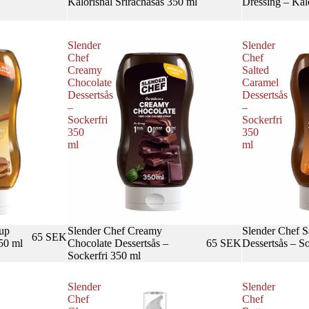
Kalorisnål Srirachasås 350 ml
Dressing – Kal
Slender
Slender
Chef
Chef
Creamy
Salted
Chocolate
Caramel
Dessertsås
Dessertsås
–
–
Sockerfri
Sockerfri
350
350
ml
ml
up
Slender Chef Creamy
Slender Chef S
65 SEK
350 ml
Chocolate Dessertsås –
65 SEK
Dessertsås – S
Sockerfri 350 ml
Slender
Slender
Chef
Chef