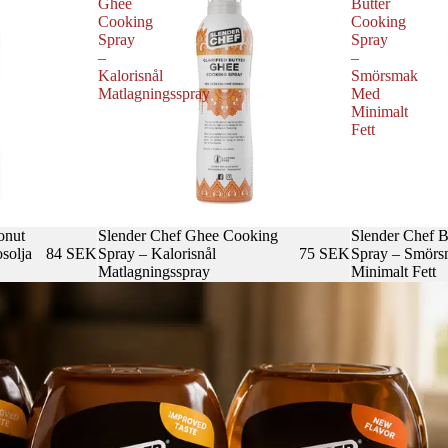
Ghee
Butter
Cooking
Cooking
Spray
Spray
–
–
Kalorisnål
Smörsmak
Matlagningsspray
Med
Minimalt
Fett
onut
Slender Chef Ghee Cooking
Slender Chef B
solja
84 SEK
Spray – Kalorisnål
75 SEK
Spray – Smör
Matlagningsspray
Minimalt Fett