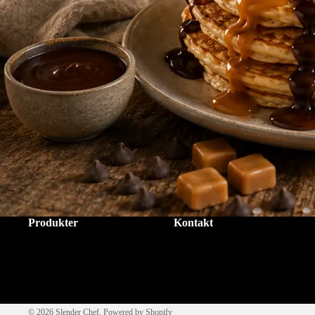
Produkter
Kontakt
Startsida
Kontakta
Dressingar & såser
Matoljespray
Dessertsåser
Kontakt
© 2026
Slender Chef
, Powered by Shopify