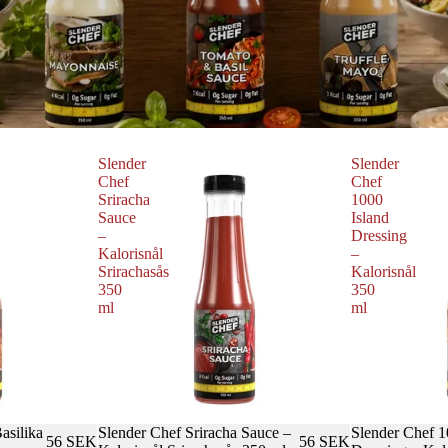
Slender
Slender
Chef
Chef
Sriracha
1000
Sauce
Island
–
Dressing
Kalorisnål
–
Srirachasås
Kalorisnål
350
350
ml
ml
asilika
Slender Chef Sriracha Sauce –
Slender Chef 1
56 SEK
56 SEK