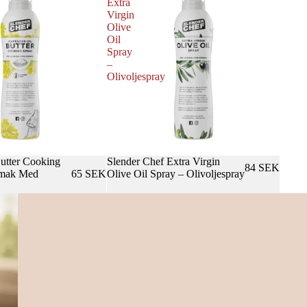
Extra
Virgin
Olive
Oil
Spray
–
Olivoljespray
utter Cooking
Slender Chef Extra Virgin
84 SEK
smak Med
65 SEK
Olive Oil Spray – Olivoljespray