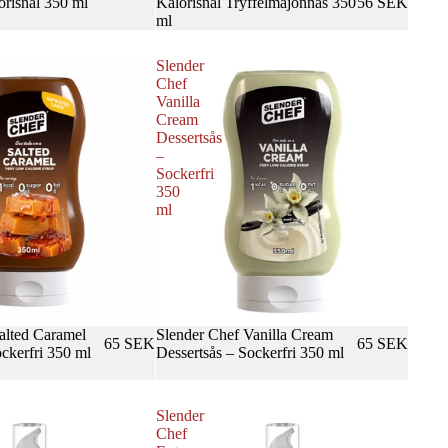
orisnål 350 ml
Kalorisnål Tryffelmajonnäs 350
56 SEK
ml
Slender
Chef
Vanilla
Cream
Dessertsås
–
Sockerfri
350
ml
alted Caramel
Slutsåld
Slender Chef Vanilla Cream
65 SEK
65 SEK
ockerfri 350 ml
Dessertsås – Sockerfri 350 ml
Slender
Chef